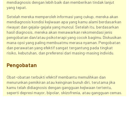
mendiagnosis dengan lebih baik dan memberikan tindak lanjut
yang tepat.
Setelah mereka memperoleh informasi yang cukup, mereka akan
mendiagnosis kondisi kejiwaan apa yang kamu alami berdasarkan
riwayat dan gejala-gejala yang muncul. Setelah itu, berdasarkan
hasil diagnosis, mereka akan menawarkan rekomendasi jenis
pengobatan dan/atau psikoterapi yang cocok bagimu. Diskusikan
mana opsi yang paling membuatmu merasa nyaman. Pengobatan
dan perawatan yang efektif sangat tergantung pada tingkat
risiko, kebutuhan, dan preferensi dari masing-masing individu.
Pengobatan
Obat-obatan terbukti efektif membantu memulihkan dan
menurunkan pemikiran atau keinginan bunuh diri, terutama jika
kamu telah didiagnosis dengan gangguan kejiwaan tertentu,
seperti depresi mayor, bipolar, skizofrenia, atau gangguan cemas.
Beragam obat jenis ini sudah disetujui oleh BPOM, dan bahkan
dapat ditebus dengan dukungan BPJS Kesehatan sampai dengan
gratis
.
Dokter/psikiater mungkin akan meresepkan obat dengan dosis
atau jenis yang berbeda, dan ini akan disesuaikan dengan kondisi
biologis atau faktor lainnya. Dibutuhkan waktu beberapa kali