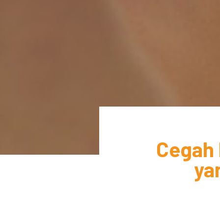
Cegah 
ya