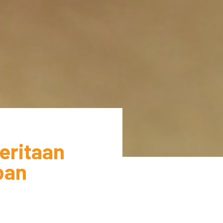
eritaan
ban