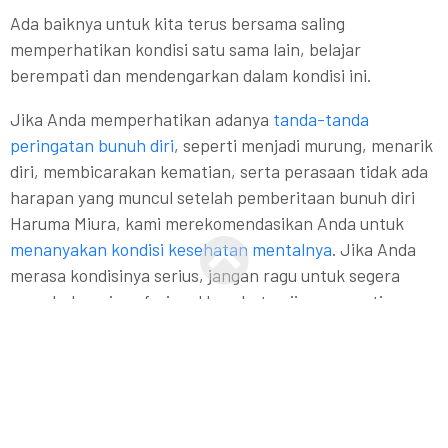
Ada baiknya untuk kita terus bersama saling
memperhatikan kondisi satu sama lain, belajar
berempati dan mendengarkan dalam kondisi ini.
Jika Anda memperhatikan adanya
tanda-tanda
peringatan bunuh diri
, seperti menjadi murung, menarik
diri, membicarakan kematian, serta perasaan tidak ada
harapan yang muncul setelah pemberitaan bunuh diri
Haruma Miura, kami merekomendasikan Anda untuk
menanyakan kondisi kesehatan mentalnya
. Jika Anda
merasa kondisinya serius, jangan ragu untuk segera
menghubungi profesional kesehatan jiwa, seperti
psikolog/psikiater terdekat.
Kepada media massa,
kami sangat mengapresiasi atas
pemberitaan yang sudah dilakukan oleh media. Kami
memperhatikan banyak media massa yang telah