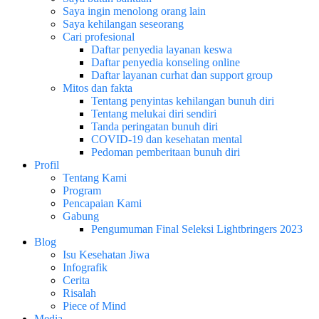
Saya ingin menolong orang lain
Saya kehilangan seseorang
Cari profesional
Daftar penyedia layanan keswa
Daftar penyedia konseling online
Daftar layanan curhat dan support group
Mitos dan fakta
Tentang penyintas kehilangan bunuh diri
Tentang melukai diri sendiri
Tanda peringatan bunuh diri
COVID-19 dan kesehatan mental
Pedoman pemberitaan bunuh diri
Profil
Tentang Kami
Program
Pencapaian Kami
Gabung
Pengumuman Final Seleksi Lightbringers 2023
Blog
Isu Kesehatan Jiwa
Infografik
Cerita
Risalah
Piece of Mind
Media