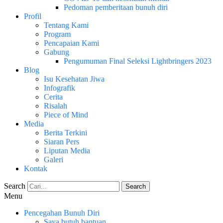
Pedoman pemberitaan bunuh diri
Profil
Tentang Kami
Program
Pencapaian Kami
Gabung
Pengumuman Final Seleksi Lightbringers 2023
Blog
Isu Kesehatan Jiwa
Infografik
Cerita
Risalah
Piece of Mind
Media
Berita Terkini
Siaran Pers
Liputan Media
Galeri
Kontak
Search
Search
Menu
Pencegahan Bunuh Diri
Saya butuh bantuan