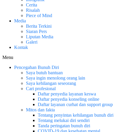
Cerita
Risalah
Piece of Mind
Media
Berita Terkini
Siaran Pers
Liputan Media
Galeri
Kontak
Menu
Pencegahan Bunuh Diri
Saya butuh bantuan
Saya ingin menolong orang lain
Saya kehilangan seseorang
Cari profesional
Daftar penyedia layanan keswa
Daftar penyedia konseling online
Daftar layanan curhat dan support group
Mitos dan fakta
Tentang penyintas kehilangan bunuh diri
Tentang melukai diri sendiri
Tanda peringatan bunuh diri
COVID-19 dan kesehatan mental