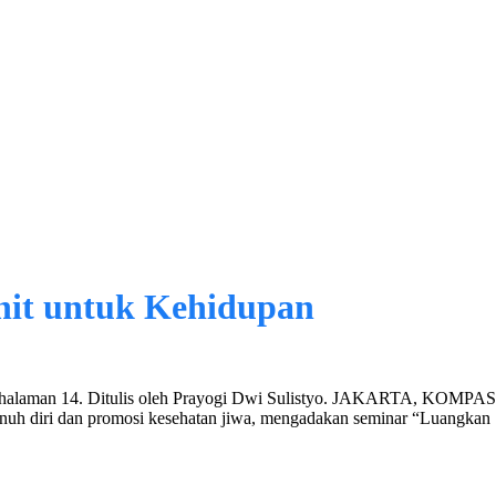
it untuk Kehidupan
017, halaman 14. Ditulis oleh Prayogi Dwi Sulistyo. JAKARTA, KOMP
bunuh diri dan promosi kesehatan jiwa, mengadakan seminar “Luangka