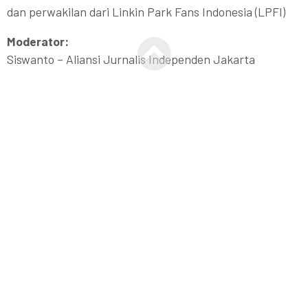
dan perwakilan dari Linkin Park Fans Indonesia (LPFI)
Moderator:
Siswanto – Aliansi Jurnalis Independen Jakarta
RSVP online di
Seminar ini dapat kamu ikuti secara
GRATIS
dan setiap
peserta akan mendapatkan e-certificate!
#WorkTogether #PreventSuicide #seminar #jakarta
#pers #mediamassa #wspd #wspd2018 #cegahbunuhdiri
#haripencegahanbunuhdiri #HapusStigma
#PeduliSesama #SayangiJiwa