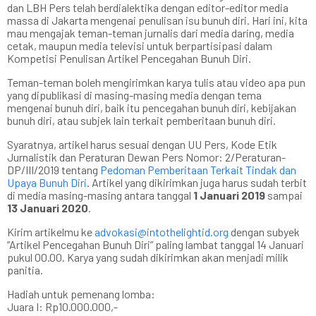
dan LBH Pers telah berdialektika dengan editor-editor media
massa di Jakarta mengenai penulisan isu bunuh diri. Hari ini, kita
mau mengajak teman-teman jurnalis dari media daring, media
cetak, maupun media televisi untuk berpartisipasi dalam
Kompetisi Penulisan Artikel Pencegahan Bunuh Diri.
Teman-teman boleh mengirimkan karya tulis atau video apa pun
yang dipublikasi di masing-masing media dengan tema
mengenai bunuh diri, baik itu pencegahan bunuh diri, kebijakan
bunuh diri, atau subjek lain terkait pemberitaan bunuh diri.
Syaratnya, artikel harus sesuai dengan UU Pers, Kode Etik
Jurnalistik dan Peraturan Dewan Pers Nomor: 2/Peraturan-
DP/III/2019 tentang
Pedoman Pemberitaan Terkait Tindak dan
Upaya Bunuh Diri
. Artikel yang dikirimkan juga harus sudah terbit
di media masing-masing antara tanggal
1 Januari 2019
sampai
13 Januari 2020
.
Kirim artikelmu ke
advokasi@intothelightid.org
dengan subyek
“Artikel Pencegahan Bunuh Diri” paling lambat tanggal 14 Januari
pukul 00.00. Karya yang sudah dikirimkan akan menjadi milik
panitia.
Hadiah untuk pemenang lomba:
Juara I: Rp10.000.000,-