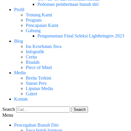
Pedoman pemberitaan bunuh diri
Profil
Tentang Kami
Program
Pencapaian Kami
Gabung
Pengumuman Final Seleksi Lightbringers 2023
Blog
Isu Kesehatan Jiwa
Infografik
Cerita
Risalah
Piece of Mind
Media
Berita Terkini
Siaran Pers
Liputan Media
Galeri
Kontak
Search
Search
Menu
Pencegahan Bunuh Diri
Saya butuh bantuan