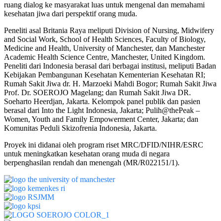
ruang dialog ke masyarakat luas untuk mengenal dan memahami
kesehatan jiwa dari perspektif orang muda.
Peneliti asal Britania Raya meliputi Division of Nursing, Midwifery
and Social Work, School of Health Sciences, Faculty of Biology,
Medicine and Health, University of Manchester, dan Manchester
Academic Health Science Centre, Manchester, United Kingdom.
Peneliti dari Indonesia berasal dari berbagai institusi, meliputi Badan
Kebijakan Pembangunan Kesehatan Kementerian Kesehatan RI;
Rumah Sakit Jiwa dr. H. Marzoeki Mahdi Bogor
;
Rumah Sakit Jiwa
Prof. Dr. SOEROJO Magelang
; dan
Rumah Sakit Jiwa DR.
Soeharto Heerdjan
, Jakarta. Kelompok panel publik dan pasien
berasal dari Into the Light Indonesia, Jakarta; Pulih@thePeak –
Women, Youth and Family Empowerment Center, Jakarta; dan
Komunitas Peduli Skizofrenia Indonesia, Jakarta.
Proyek ini didanai oleh program riset MRC/DFID/NIHR/ESRC
untuk meningkatkan kesehatan orang muda di negara
berpenghasilan rendah dan menengah (MR/R022151/1).