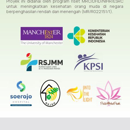
Proyek ini didanai oleh program riset MRC/DFID/NIHR/ESRC
untuk meningkatkan kesehatan orang muda di negara
berpenghasilan rendah dan menengah (MR/R022151/1).