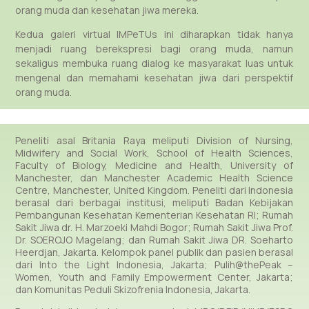
orang muda dan kesehatan jiwa mereka.
Kedua galeri virtual IMPeTUs ini diharapkan tidak hanya
menjadi ruang berekspresi bagi orang muda, namun
sekaligus membuka ruang dialog ke masyarakat luas untuk
mengenal dan memahami kesehatan jiwa dari perspektif
orang muda.
Peneliti asal Britania Raya meliputi Division of Nursing,
Midwifery and Social Work, School of Health Sciences,
Faculty of Biology, Medicine and Health, University of
Manchester, dan Manchester Academic Health Science
Centre, Manchester, United Kingdom. Peneliti dari Indonesia
berasal dari berbagai institusi, meliputi Badan Kebijakan
Pembangunan Kesehatan Kementerian Kesehatan RI;
Rumah
Sakit Jiwa dr. H. Marzoeki Mahdi Bogor
;
Rumah Sakit Jiwa Prof.
Dr. SOEROJO Magelang
; dan
Rumah Sakit Jiwa DR. Soeharto
Heerdjan
, Jakarta. Kelompok panel publik dan pasien berasal
dari Into the Light Indonesia, Jakarta; Pulih@thePeak –
Women, Youth and Family Empowerment Center, Jakarta;
dan Komunitas Peduli Skizofrenia Indonesia, Jakarta.