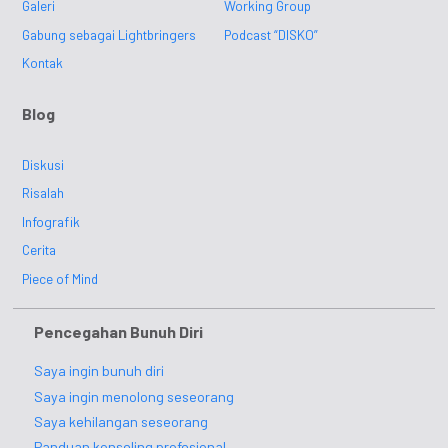
Galeri
Working Group
Gabung sebagai Lightbringers
Podcast “DISKO”
Kontak
Blog
Diskusi
Risalah
Infografik
Cerita
Piece of Mind
Pencegahan Bunuh Diri
Saya ingin bunuh diri
Saya ingin menolong seseorang
Saya kehilangan seseorang
Panduan konseling profesional