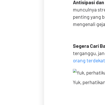
Antisipasi dan
munculnya stres
penting yang bi
mengenali geja
Segera Cari B
terganggu, jan
orang terdeka
Yuk, perhatika