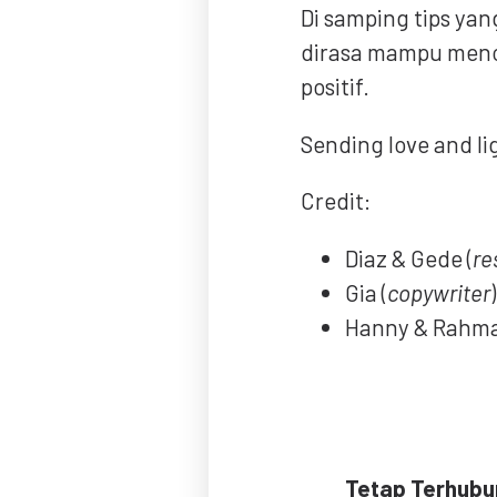
Di samping tips yan
dirasa mampu meno
positif.
Sending love and lig
Credit:
Diaz & Gede (
re
Gia (
copywriter
)
Hanny & Rahma
Tetap Terhubu