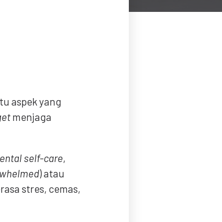
atu aspek yang
get
menjaga
ental self-care
,
rwhelmed
) atau
asa stres, cemas,