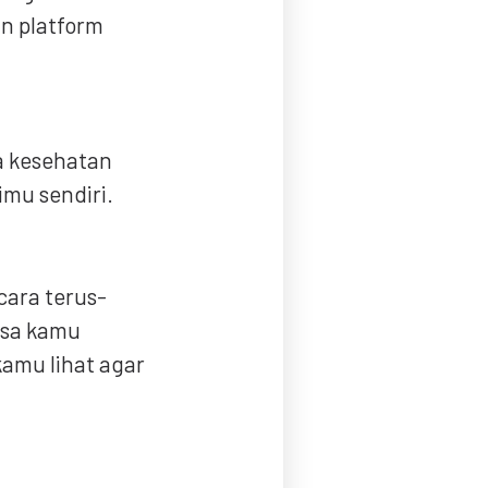
an platform
da kesehatan
imu sendiri.
cara terus-
isa kamu
 kamu lihat agar