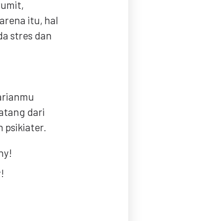
rumit,
arena itu, hal
da stres dan
harianmu
atang dari
n psikiater.
!