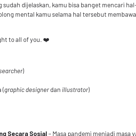
g sudah dijelaskan, kamu bisa banget mencari hal
long mental kamu selama hal tersebut membaw
ht to all of you. ❤️
searcher
)
 (
graphic designer
dan
illustrator
)
ng Secara Sosial
– Masa pandemi menjadi masa ya