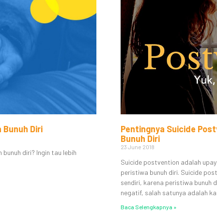
 Bunuh Diri
Pentingnya Suicide Post
Bunuh Diri
23 June 2018
unuh diri? Ingin tau lebih
Suicide postvention adalah upay
peristiwa bunuh diri. Suicide pos
sendiri, karena peristiwa bunuh d
negatif, salah satunya adalah kas
Baca Selengkapnya »