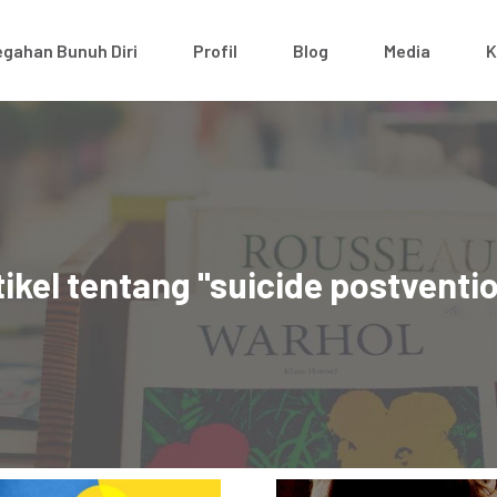
gahan Bunuh Diri
Profil
Blog
Media
K
tikel tentang "suicide postventio