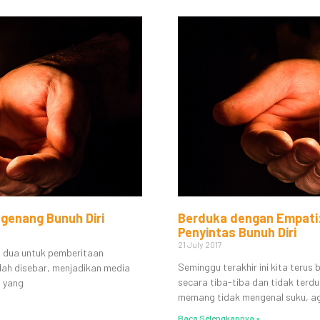
genang Bunuh Diri
Berduka dengan Empati
Penyintas Bunuh Diri
21 July 2017
a dua untuk pemberitaan
Seminggu terakhir ini kita terus
udah disebar, menjadikan media
secara tiba-tiba dan tidak terdug
g yang
memang tidak mengenal suku, a
Baca Selengkapnya »