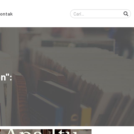
ontak
n":