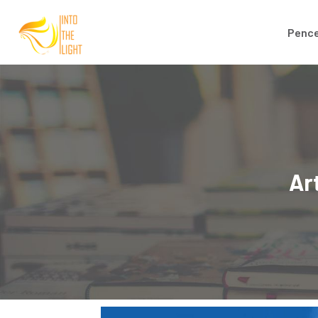
Pence
Ar